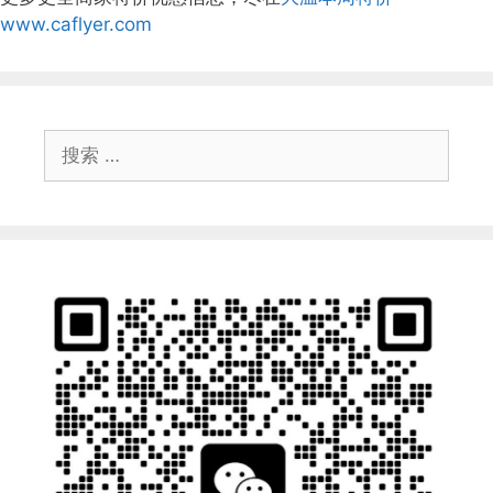
www.caflyer.com
搜
索：