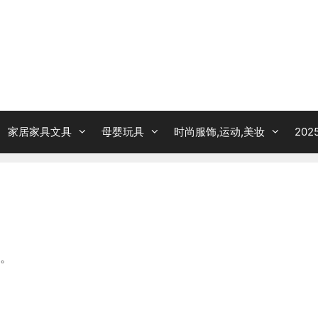
家居家具文具
母婴玩具
时尚服饰,运动,美妆
20
。