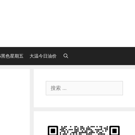
25黑色星期五
大温今日油价
搜
索：