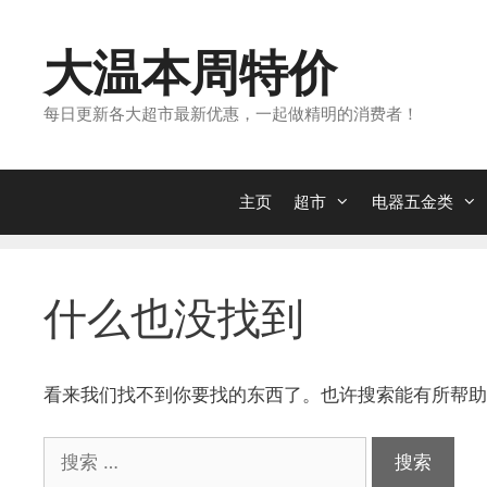
跳
转
大温本周特价
到
内
每日更新各大超市最新优惠，一起做精明的消费者！
容
主页
超市
电器五金类
什么也没找到
看来我们找不到你要找的东西了。也许搜索能有所帮助
搜
索：