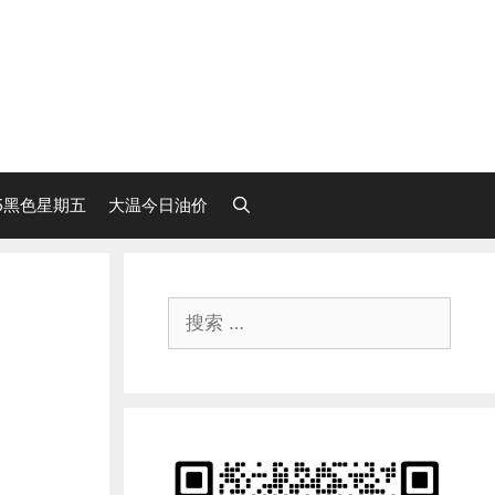
25黑色星期五
大温今日油价
搜
索：