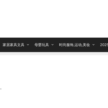
家居家具文具
母婴玩具
时尚服饰,运动,美妆
20
。