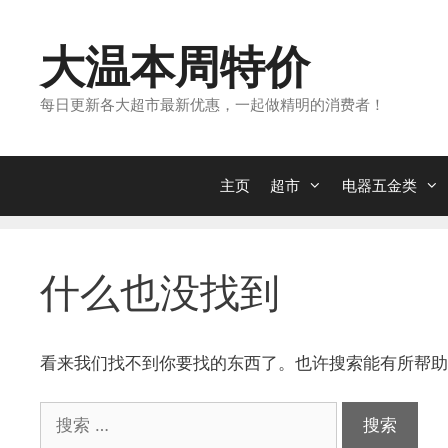
跳
转
大温本周特价
到
内
每日更新各大超市最新优惠，一起做精明的消费者！
容
主页
超市
电器五金类
什么也没找到
看来我们找不到你要找的东西了。也许搜索能有所帮助
搜
索：