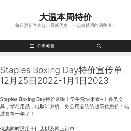
跳
转
大温本周特价
到
内
每日更新各大超市最新优惠，一起做精明的消费者！
容
分类项目
Staples Boxing Day特价宣传单
12月25日2022-1月1日2023
Staples Boxing Day特价来啦！学生党快来看~！各类文
具，学习用品，电脑计算机，办公用品统统超级优惠价！错
过要等一年了！
优惠同时适用于门店以及网上订单！