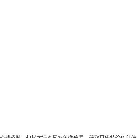
省钱省时，扫描大温本周特价微信号，获取更多特价传单信