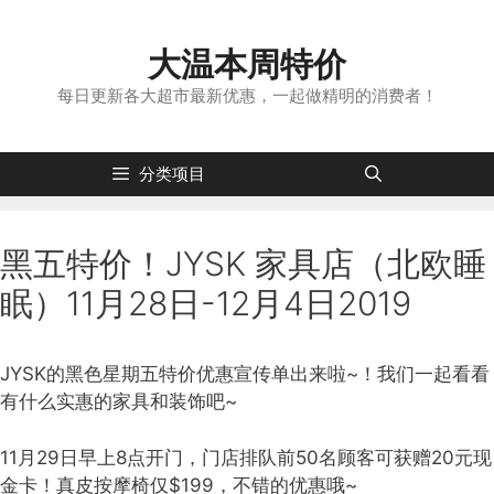
跳
转
大温本周特价
到
内
每日更新各大超市最新优惠，一起做精明的消费者！
容
分类项目
黑五特价！JYSK 家具店（北欧睡
眠）11月28日-12月4日2019
JYSK的黑色星期五特价优惠宣传单出来啦~！我们一起看看
有什么实惠的家具和装饰吧~
11月29日早上8点开门，门店排队前50名顾客可获赠20元现
金卡！真皮按摩椅仅$199，不错的优惠哦~