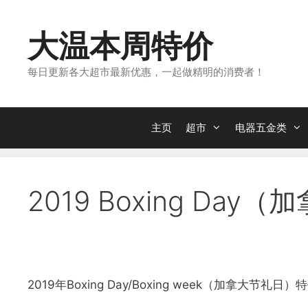
跳
转
大温本周特价
到
内
每日更新各大超市最新优惠，一起做精明的消费者！
容
主页
超市
电器五金类
2019 Boxing D
2019年Boxing Day/Boxing week（加拿大节礼