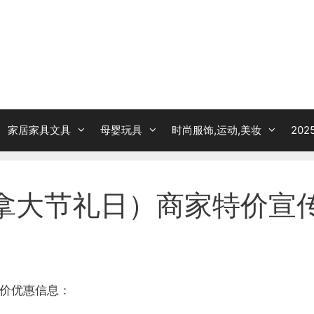
家居家具文具
母婴玩具
时尚服饰,运动,美妆
20
ay（加拿大节礼日）商家特价宣
日）特价优惠信息：