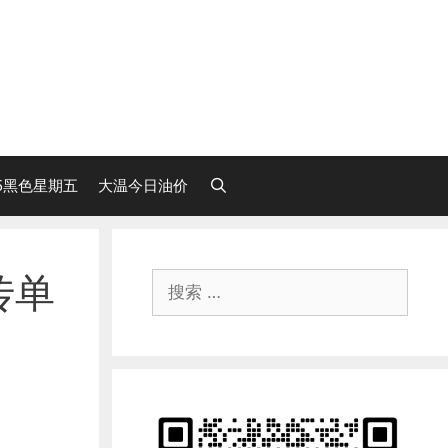
25黑色星期五
大温今日油价
传单
搜
索：