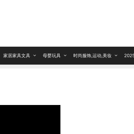
家居家具文具
母婴玩具
时尚服饰,运动,美妆
20