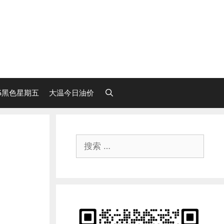
25黑色星期五
大温今日油价
搜
索：