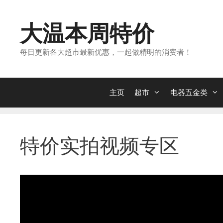
跳
转
大温本周特价
到
内
每日更新各大超市最新优惠，一起做精明的消费者！
容
主页
超市
电器五金类
特价实拍视频专区